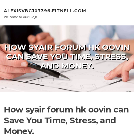
Skip to content
ALEXISVBGJ07396.FITNELL.COM
Welcome to our Blog!
HOW SYAIR FORUM HK OOVIN
CAN SAVE YOU TIME, STRESS,
AND MONEY.
How syair forum hk oovin can
Save You Time, Stress, and
Money.