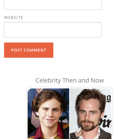
WEBSITE
Celebrity Then and Now