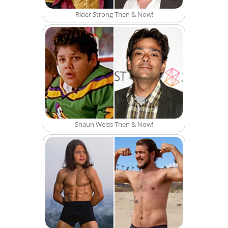
Rider Strong Then & Now!
Shaun Weiss Then & Now!