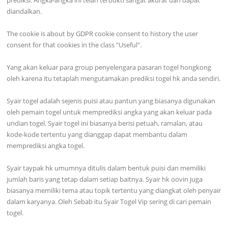
diandalkan.
The cookie is about by GDPR cookie consent to history the user
consent for that cookies in the class "Useful".
Yang akan keluar para group penyelengara pasaran togel hongkong
oleh karena itu tetaplah mengutamakan prediksi togel hk anda sendiri.
Syair togel adalah sejenis puisi atau pantun yang biasanya digunakan
oleh pemain togel untuk memprediksi angka yang akan keluar pada
undian togel. Syair togel ini biasanya berisi petuah, ramalan, atau
kode-kode tertentu yang dianggap dapat membantu dalam
memprediksi angka togel.
Syair taypak hk umumnya ditulis dalam bentuk puisi dan memiliki
jumlah baris yang tetap dalam setiap baitnya. Syair hk oovin juga
biasanya memiliki tema atau topik tertentu yang diangkat oleh penyair
dalam karyanya. Oleh Sebab itu Syair Togel Vip sering di cari pemain
togel.