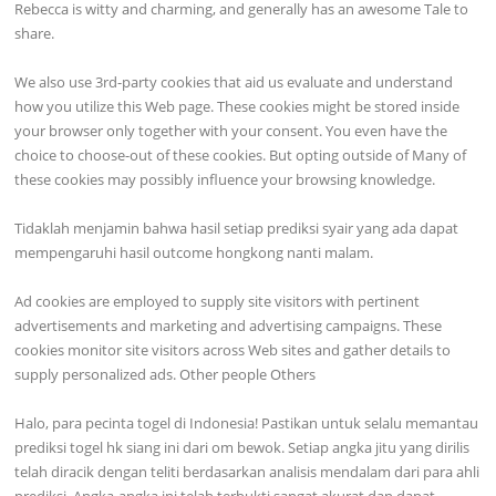
Rebecca is witty and charming, and generally has an awesome Tale to
share.
We also use 3rd-party cookies that aid us evaluate and understand
how you utilize this Web page. These cookies might be stored inside
your browser only together with your consent. You even have the
choice to choose-out of these cookies. But opting outside of Many of
these cookies may possibly influence your browsing knowledge.
Tidaklah menjamin bahwa hasil setiap prediksi syair yang ada dapat
mempengaruhi hasil outcome hongkong nanti malam.
Ad cookies are employed to supply site visitors with pertinent
advertisements and marketing and advertising campaigns. These
cookies monitor site visitors across Web sites and gather details to
supply personalized ads. Other people Others
Halo, para pecinta togel di Indonesia! Pastikan untuk selalu memantau
prediksi togel hk siang ini dari om bewok. Setiap angka jitu yang dirilis
telah diracik dengan teliti berdasarkan analisis mendalam dari para ahli
prediksi. Angka-angka ini telah terbukti sangat akurat dan dapat